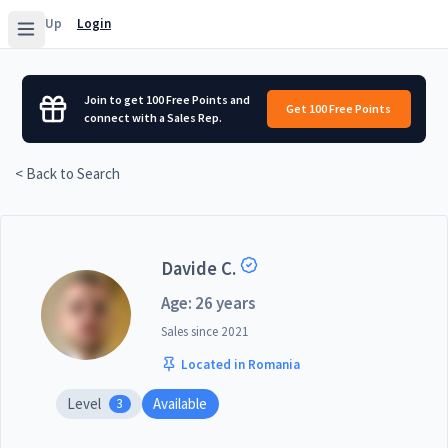
Sign Up
Login
Join to get 100 Free Points and
Get 100 Free Points
connect with a Sales Rep.
< Back to Search
Davide C.
Age: 26 years
Sales since
2021
Located in Romania
Level
Available
3